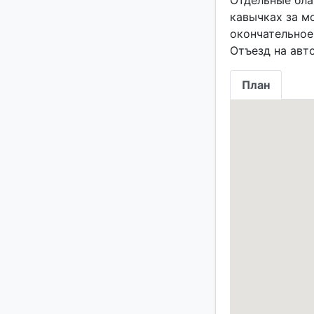
Отдельные бла
кавычках за м
окончательное
План