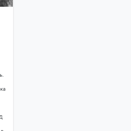
ь.
пка
а
Д