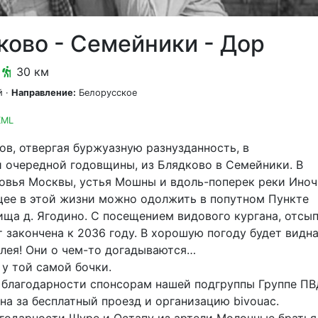
ково - Семейники - Дор
30 км
 ·
Направление:
Белорусское
KML
в, отвергая буржуазную разнузданность, в
 очередной годовщины, из Блядково в Семейники. В
овья Москвы, устья Мошны и вдоль-поперек реки Иноч
ее в этой жизни можно одолжить в попутном Пункте
ища д. Ягодино. С посещением видового кургана, отсы
т закончена к 2036 году. В хорошую погоду будет видн
лея! Они о чем-то догадываются…
 у той самой бочки.
благодарности спонсорам нашей подгруппы Группе ПВ
ина за бесплатный проезд и организацию bivouac.