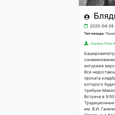
Бляд
2025-04-26
Тип похода:
Пеший
Скачать План 
Башировипетро
ознаменовании
антураже верх
Все недостающ
проката кладб
которого буде
трибуна Мавзо
Встреча в 9:00
Традиционные 
им. В.И. Ганел