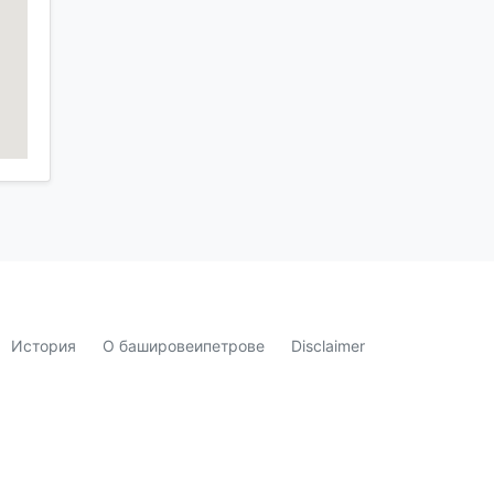
История
О башировеипетрове
Disclaimer