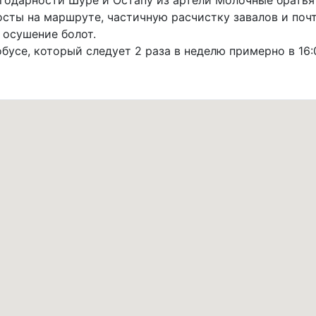
годарности Шуре и Остапу из артели Молочные братья
осты на маршруте, частичную расчистку завалов и поч
 осушение болот.