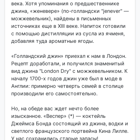
века. Хотя упоминания о предшественнике
джина, «женевере» (по-голландски "jenever" —
можжевельник), найдены в письменных
источниках еще в XIII веке. Напиток готовили
с помощью дистилляции из сусла из ячменя,
добавляя туда ароматные ягоды.
«Голландский джин» приехал к нам в Лондон.
Рецепт доработали, и получился знаменитый
вид джина "London Dry" с можжевельником. К
началу 1700-х годов джин уже был в моде в
Англии: примерно четверть семей в столице
производили его самостоятельно.
Но, на обеде вас ждет нечто более
изысканное. «Веспер» (*) — коктейль
Джеймса Бонда состоящий из джина, водки и
светлого французского портвейна Кина Лилле.
У нас сохранились старые запасы!