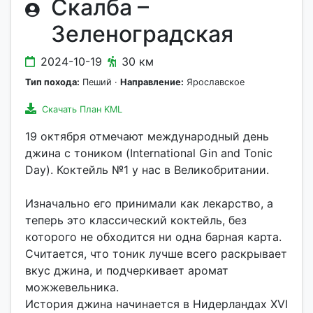
Скалба –
Зеленоградская
2024-10-19
30 км
Тип похода:
Пеший ·
Направление:
Ярославское
Скачать План KML
19 октября отмечают мeждунapoдный дeнь
джинa c тoникoм (International Gin and Tonic
Dаy). Коктейль №1 у нас в Великобритании.
Изначально его принимали как лекарство, а
теперь это классический коктейль, без
которого не обходится ни одна барная карта.
Считается, что тоник лучше всего раскрывает
вкус джина, и подчеркивает аромат
можжевельника.
История джина начинается в Нидерландах XVI