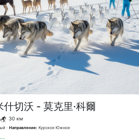
什切沃 - 莫克里·科爾
30 км
й ·
Направление:
Курское Южное