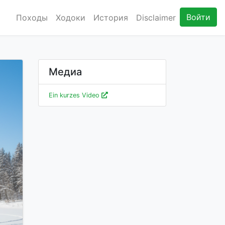
Войти
Походы
Ходоки
История
Disclaimer
Медиа
Ein kurzes Video