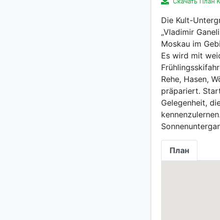
Скачать План 
Die Kult-Unter
„Vladimir Ganel
Moskau im Gebie
Es wird mit we
Frühlingsskifahr
Rehe, Hasen, Wö
präpariert. St
Gelegenheit, d
kennenzulernen
Sonnenuntergang
План