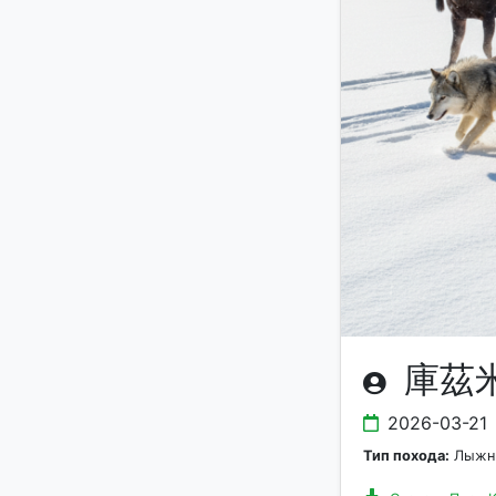
庫茲米
2026-03-21
Тип похода:
Лыжны