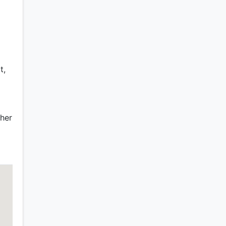
t,
her