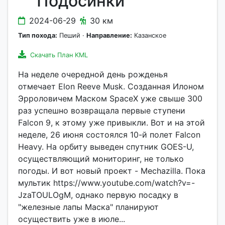
Подосинки
2024-06-29
30 км
Тип похода:
Пеший ·
Направление:
Казанское
Скачать План KML
На неделе очередной день рожденья
отмечает Elon Reeve Musk. Созданная Илоном
Эрроловичем Маском SpaceX уже свыше 300
раз успешно возвращала первые ступени
Falcon 9, к этому уже привыкли. Вот и на этой
неделе, 26 июня состоялся 10-й полет Falcon
Heavy. На орбиту выведен спутник GOES-U,
осуществляющий мониторинг, не только
погоды. И вот новый проект - Mechazilla. Пока
мультик https://www.youtube.com/watch?v=-
JzaTOULOgM, однако первую посадку в
"железные лапы Маска" планируют
осуществить уже в июле...