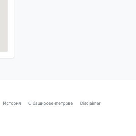
История
О башировеипетрове
Disclaimer