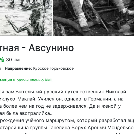
тная - Авсунино
30 км
 ·
Направление:
Курское Горьковское
рмация к размышлению KML
ся замечательный русский путешественник Николай
клухо-Маклай. Учился он, однако, в Германии, а на
а более чем на год не задерживался. Да и женой у
я была австралийка...
рождения учёного маршрутом, который разработал ещ
старейшина группы Ганелина Борух Ароныч Мендельсо