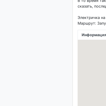
В то время та
сказать, посл
Электричка на 
Информация