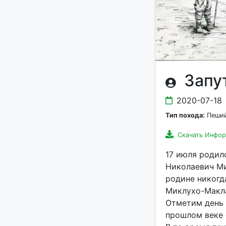
Запу
2020-07-18
Тип похода:
Пеший
Скачать Инфо
17 июля родил
Николаевич Ми
родине никогд
Миклухо-Макла
Отметим день 
прошлом веке 