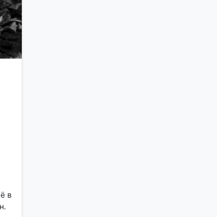
ё в
н.