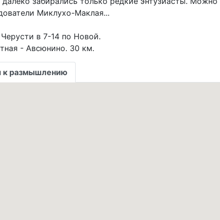
к далеко забирались только редкие энтузиасты. Можно
едователи Миклухо-Маклая...
Черусти в 7-14 по Новой.
 к размышлению