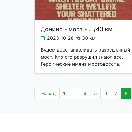
Донино - мост - .../43 км
2023-10-28
30 км
Будем восстанавливать разрушенный
мост. Кто его разрушил знают все.
Героические имена мостовосста...
‹ Назад
1
…
4
5
6
7
8