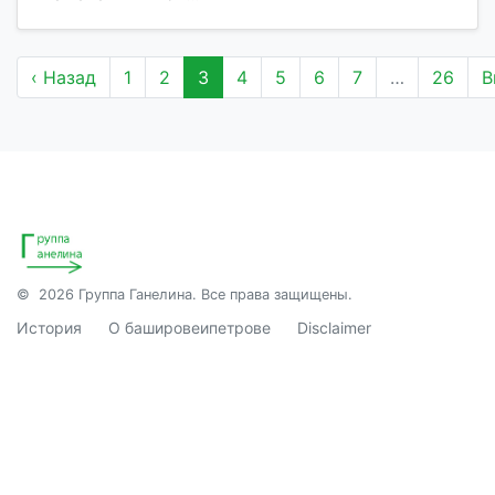
‹ Назад
1
2
3
4
5
6
7
…
26
В
© 2026 Группа Ганелина. Все права защищены.
История
О башировеипетрове
Disclaimer