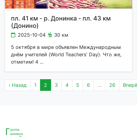
пл. 41 км - р. Донинка - пл. 43 км
(Донино)
2025-10-04
30 км
5 октября в мире объявлен Международным
днём учителей (World Teachers' Day). Что же,
отметим! 4 ...
‹ Назад
1
2
3
4
5
6
…
26
Вперё