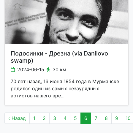
Подосинки - Дрезна (via Danilovo
swamp)
2024-06-15
30 км
70 лет назад, 16 июня 1954 года в Мурманске
родился один из самых незаурядных
артистов нашего вре...
‹ Назад
1
2
3
4
5
6
7
8
9
10