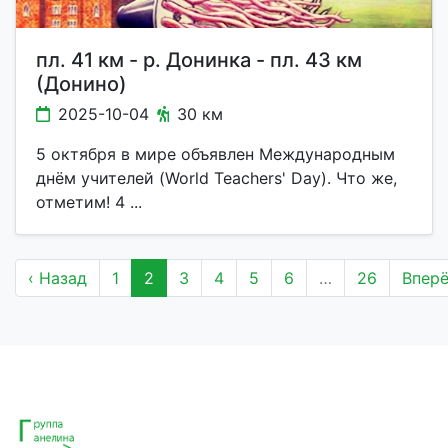
пл. 41 км - р. Донинка - пл. 43 км
(Донино)
2025-10-04
30 км
5 октября в мире объявлен Международным
днём учителей (World Teachers' Day). Что же,
отметим! 4 ...
‹ Назад
1
2
3
4
5
6
…
26
Вперё